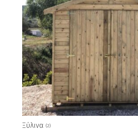
Ξύλινα
(2)