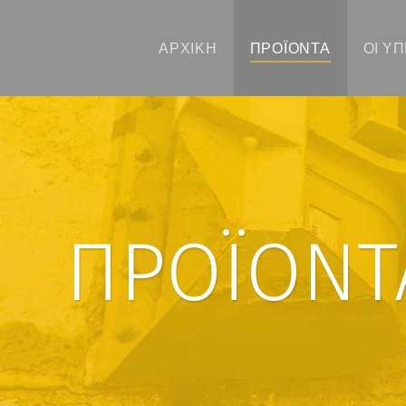
ΑΡΧΙΚΉ
ΠΡΟΪΌΝΤΑ
ΟΙ Υ
ΠΡΟΪΌΝΤ